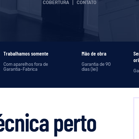
COBERTURA
|
CONTATO
Trabalhamos somente
Mão de obra
Se
or
Com aparelhos fora de
Garantia de 90
Garantia-Fabrica
dias (lei)
Gar
écnica perto