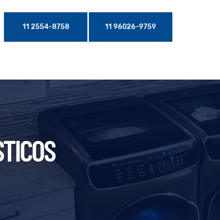
11 2554-8758
11 96026-9759
STICOS